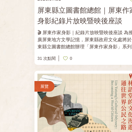
主展場「嘉義文學館：東門町1923」及衛星
屏東縣立圖書館總館｜屏東作
場「嘉義市世賢圖書館」同步展出。邀請大家
進展場，感受跨越世代的女性書寫能量。
身影紀錄片放映暨映後座談
🎬 屏東作家身影｜紀錄片放映暨映後座談 為推
廣屏東地方文學記憶，屏東縣政府文化處將於
東縣立圖書館總館辦理「屏東作家身影」系列
動，透過紀錄片呈現作家的生命歷程與創作精
31 次點閱
0
神，並邀請作家及紀錄片導演出席映後座談，
享影像製作、文學創作歷程與作品觀點。除了
賞紀錄片，現場還能與作家、導演交流。歡迎
文學、地方記憶及影像紀錄有興趣的朋友，一
展覽
走進屏東作家的生命與創作世界！ 📍8/2（日）
11:00－12:00 作家路衛（周廷奎）紀錄片放
及映後座談 🔗報名連結：
https://forms.gle/41G13fWsMYqGQ7vf6 📍
8/2（日）14:00－15:30 作家林美麗紀錄片放
及映後座談 🔗報名連結：
https://forms.gle/bma2vcDJBUjoahK3A 📍