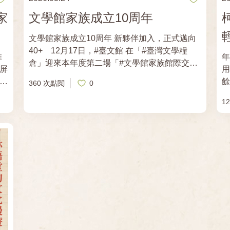
展
家己的創作思想佮理路分享予學員。 邀請有想
家
文學館家族成立10周年
走
欲行 #台文創作 路的少年朋友，做伙 #趁青春、
#去飄浪！ 📖 活動簡章：
文學館家族成立10周年 新夥伴加入，正式邁向
https://shorturl.at/EIX0k 🔗 線上報名表：
40+ ​ 12月17日，#臺文館 在「#臺灣文學糧
https://forms.gle/BfT3ejZS67XL8naJ9 📅 報名
年末小
倉」迎來本年度第二場「#文學館家族館際交流
時間 即日起至2026年8月15日（六）截止 📅 活
屏
用
會議」，將近20間來自全臺各地的文學館舍齊
動期程 2026年10月至2027年5月 📍 活動地點
活
餘書
360 次點閱
0
聚一堂，有老朋友相見歡，也開心迎接新夥伴
實體課程｜雲林三秀園 雲林縣大埤鄉怡然村怡
沒
——#嘉義文學館 與 #桃園文學館，正式加入文
然路26號 線上課程｜Google Meet 👥 招收對象
1
分
學館家族的行列。 ​ ▌文學館家族，持續成長中 ​
15至25歲台語文創作者，不限地區 💰 報名費用
觀
活動一開始，首先由臺文館陳瑩芳館長致詞歡迎
新臺幣3,000元，內含保證金500元；全程參與
對
我們的
家族夥伴的蒞臨，館長提及「文學館家族」成立
者將於結業式退還保證金。 📝 報名程序 提交報
起
藏在
的初衷，是希望促進全國各地文學館舍相互支持
名表及作品 → 作品審查 → 公告錄取名單 → 繳
空間風景
與合作，一起「增能、培力、共創、共享」，讓
交報名費 ⚠️ 注意事項 本活動採實體與線上並行
映
高雄 美食推薦｜在
大家在文學推廣的道路上不寂寞。今年是文學館
方式辦理，參與課程前請務必確認各堂課程形
感
家族成立的第10年，也是豐收的一年：7月有清
式。 ☎️ 聯絡窗口 雲林三秀園文化基金會 王佳慧
華大學王默人周安儀文學館的加入，這次則再添
小姐 電話｜（05）591-7033 電子信箱｜
映
兩名生力軍，家族館舍邁入40大關。結盟儀
mail@samsiugarden.com 📌 辦理單位 主辦單
楚又好看
式，由館長致贈建築彩繪畫作給兩館，象徵其成
位｜財團法人雲林三秀園文化基金會 協辦單位
物館 柯旗化故居 三