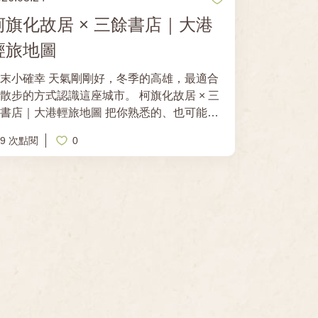
柯旗化故居 × 三餘書店｜大港
輕旅地圖
確幸 天氣剛剛好，冬季的高雄，最適合
散步的方式認識這座城市。 柯旗化故居 × 三
店｜大港輕旅地圖 把你熟悉的、也可能從
留意過的高雄，一起帶給你。 從 舊大港、大
29 次點閱
0
港埔到新大港，沿著吃的、走的、看的日常路
線，慢慢走進這座城市曾經發生、也仍持續影響
場域。 地圖內容一次收錄： 人權景點｜
城市裡的重要記憶 歷史建築｜時間留下的
 文學風景｜文學家以理性與感性記錄
日常滋味中，看見生活軌跡
謝一起完成這張地圖的人 謝謝 高雄文學館 、
飽島不藏：美食郭銘哲老師，讓高雄街區的故事
更立體；也感謝黃鉦傑設計師，將路線描繪得清
。 限量地圖索取地點 高雄市立歷史博
餘書店 紙本數量有限 線上版