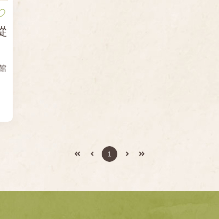
為文學館家族的一員。 ​ ▌文學如何回走入生
｜島語實驗室、南渡策室 指導單位｜大埤鄉公
放
同步
活？如何關懷社會？ ​ 此次會議的主題是文學如
所、雲林山線社區大學
從
何走進生活、關懷社會，主要是以臺文館本年度
權小旅行。
結合文學、醫療、心理、照護及民間出版的成果
圖 延伸
——《陪伴彼此，走得更遠：給照顧者的文學處
202
方》為核心。上午邀請醫師作家吳妮民以該書主
在
編的身分，分享文學讀本的架構及選文介紹；此
外，她也梳理日治以降，臺灣文學史中「醫事書
寫」的脈絡，並述及歷來醫生作家們以行動介入
社會變革，所展現的實踐力道。同時談及當代醫
師文友之間的交流與陪伴，帶領與會者思考文學
所展現的療癒力量。 ​ ▌文學如何陪伴照護者，
建
傾聽他們的聲音？ ​ 「我們與書寫、閱讀的距離
儒
1
其實並不遙遠，它們其實是在幫助我們釐清問
現
題，讓自己能往前走。」下午，則邀請作家夏夏
大
從自身擔任照護者的經驗出發，談文學如何增強
並
心理韌性與情感陪伴。她以七年前完成、收錄於
在
套書中的〈傍晚五點十五分〉為例，回顧自己的
質
「長照之路」。夏夏說，長照既考驗家人間的溝