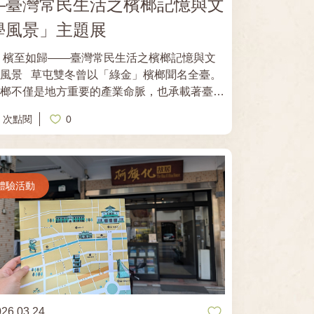
—臺灣常民生活之檳榔記憶與文
學風景」主題展
 檳至如歸——臺灣常民生活之檳榔記憶與文
雙冬曾以「綠金」檳榔聞名全臺。
檳榔不僅是地方重要的產業命脈，也承載著臺灣
社會的常民生活記憶，並在文學作品中留下獨特
7 次點閱
0
風景。 南投縣文學資料館自 8月1日至11
22日 推出，透過文學與地方記憶，帶領觀眾
重新認識檳榔產業與臺灣常民生活之間的深厚連
。展覽開幕式將於 8月8日（六）下午3時 舉
體驗活動
行，並邀請策展人王雄國老師進行現場導覽，分
展覽的策劃理念與內容脈絡。 歡迎對地方文
化、產業記憶與臺灣文學有興趣的朋友踴躍參
加；來到南投旅遊時，也別忘了走進南投縣文學
資料館，感受檳榔所交織出的地方記憶與文學風
景！
026.03.24