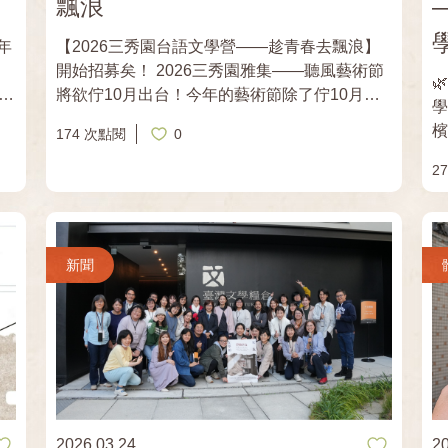
飄浪
【2026三秀園台語文學營——趁青春去飄浪】
開始招募矣！ 2026三秀園雅集——聽風藝術節

將欲佇10月出台！今年的藝術節除了佇10月
學風景 草屯
如
23、24、25三工帶來精彩的音樂演出，第一屆
174 次點閱
0
，
「#三秀園台語文學營」嘛欲起鼓矣。 2026三
出
秀園台語文學營——「#趁青春去飄浪」，將佇
2
的文化
的
人文薈萃、有百冬歷史的 #雲林三秀園 舉辦。
月
們
歲月咧過，林仔縫中軁鑽的風猶原陣陣咧吹，時
不時催人起行，掠心內激動的少年人佮伊做伴去
結
作
飄浪。 韻律著是古典詩的靈魂。擊缽的聲響
新聞
起，落紙的文字就會變做詩歌。台語文學嘛仝
享
款，毋是干焦字面的意思，咱共讀出聲，才會聽
陳
著作家想欲對你講的心內話。 三秀園台語文學
深
營邀請詩人作家 #鄭順聰 老師擔任班主任，閣
、
邀集 #黃靜雅、#曾美滿、#王昭華 佮 #黃震南，
發
總共五位台語文學作家來教課。對理性的文學分
析，到感性的表達佮敘事，老師攏袂藏步，將𪜶
2026.03.24
2