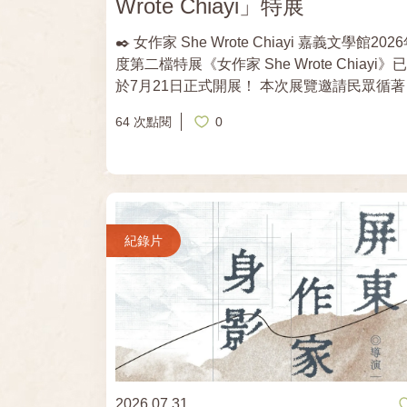
Wrote Chiayi」特展
✒️ 女作家 She Wrote Chiayi 嘉義文學館2026年
度第二檔特展《女作家 She Wrote Chiayi》已
於7月21日正式開展！ 本次展覽邀請民眾循著八
位與嘉義深具淵源的女性作家足跡，看見地域
64 次點閱
0
何滋養一個人的筆，也看見女性如何透過文字
在歷史長河中一筆一劃留下自己的名字，編織
臺灣文學版圖中不可忽視的座標。透過女作家
創作，我們得以窺見不同時代的面貌，看見她
如何以筆為眼，凝視這片土地，也凝視自己。
策展人暨平凡製作創意總監黃銘彰表示，《女
紀錄片
家 She Wrote Chiayi》以「打開一本名為《女
作家》的書」為策展概念，展覽從城市閱讀出
發，串連張李德和、丹扉、蕭麗紅、顧德莎、
月霞、林育靖、范容瑛及劉子新八位與嘉義有
厚淵源的女性作家，透過作品節錄、人物故事
創作歷程與互動體驗，勾勒百年來女性書寫的
展軌跡。 展覽即日起至11月8日，於嘉義文學館
2026.07.31