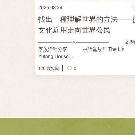
8/16（日）14:00－15:30 作家周芬伶紀錄片
2026.03.24
映及映後座談 🔗報名連結：
找出一種理解世界的方法——
https://forms.gle/YuSu1bGGDwQS6TcF9
文化近用走向世界公民
──────────୨ৎ────────── 文學館
家族活動分享 林語堂故居 The Lin
Yutang House
──────────୨ৎ────────── ​ ▼展覽 ˗ˏˋ꒰林
120 次點閱
0
語堂的文化漫遊——通往世界公民之路꒱ ˎˊ˗ ​
「漫遊」，並非漫無目的的遊蕩，而是一種開
放、包容且充滿好奇的生命態度。林語堂從福
坂仔的綿延群山，到紐約繁華的摩天大樓；自
家的中庸之道，到西方的自由主義，他始終展
出「兩腳踏東西文化，一心評宇宙文章」的宏
氣度與廣闊視野。而所謂「成為世界公民」，
非要抹去自身的文化根源。相反地，它是建立
深刻理解文化的基礎之上，進而欣賞並接納異