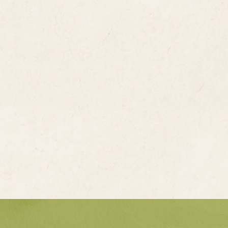
公開：https://reurl.cc/gnY64p 希望你帶著
這張地圖，用自己的腳步，走出一趟屬於你的人
 — — — 尋路 • 尋味 ─ 大港輕旅地
書展 三餘書店二樓・老窗展區 即日起至
6/02/22（日） 歡迎來看展，讓歷史不只停
書裡，而是在城市裡被記得。 — — — #本地
圖受文化部百大文化基地計畫補助製作