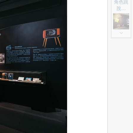
角色跳
脫框
架！臺
灣新電
影來造
浪