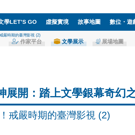
作家平台
文學展示
藏
文學LET'S GO
虛擬實境
故事地圖
數位・遊
嚴時期的臺灣影視 (2)
作家平台
文學展示
展場地圖
神展開：踏上文學銀幕奇幻
！戒嚴時期的臺灣影視 (2)