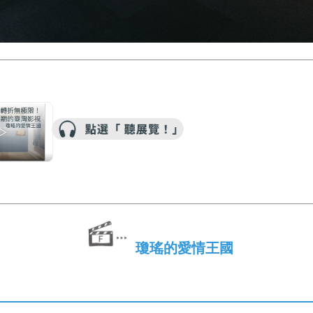
瓊瑤的愛情王國