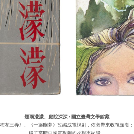
煙雨濛濛、庭院深深 / 國立臺灣文學館藏
》、《梅花三弄》、《一簾幽夢》改編成電視劇，依舊帶來收視熱
破了當時中國電視劇的收視率紀錄。