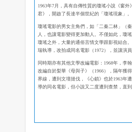
1963年7月，具有自傳性質的瓊瑤小說《窗
君》，開啟了長達半個世紀的「瓊瑤現象」
瓊瑤電影的男女主角們，如「二秦二林」（
人，也讓電影變得更加動人。不僅如此，瓊
瓊瑤之外，大量的通俗言情文學跟影視結合。
瑞執導，改拍成同名電影（1972），並讓演
同時期亦有其他文學改編電影：1968年，李
改編自於梨華《母與子》（1966），隔年獲
界線，遭到文壇撻伐，《心鎖》也於1963年
導的同名電影，但小說又二度遭到查禁，直到1