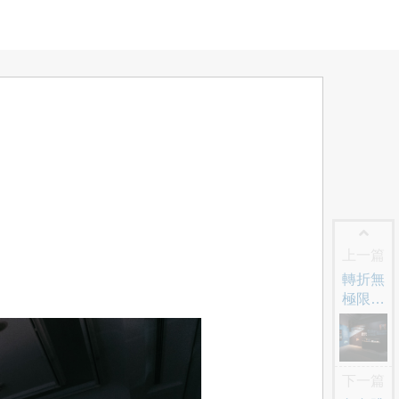
上一篇
轉折無
極限！
戒嚴時
期的臺
灣影視
(1)
下一篇