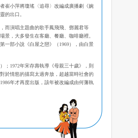
工作者崔小萍將瓊瑤〈追尋〉改編成廣播劇《婉
心靈的出口。
像，而演唱主題曲的歌手鳳飛飛、鄧麗君等
的場景，大多發生在客廳、餐廳、咖啡廳裡。
一部小說《白屋之戀》（1969），由白景
）；1972年宋存壽執導《母親三十歲》，則
因為對於情慾的描寫太過奔放，超越當時社會的
1986年才再度出版，該年被改編成由何藩執