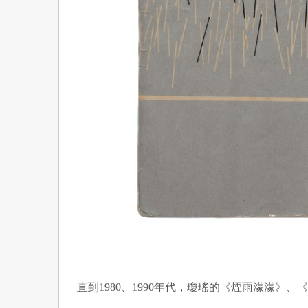
直到1980、1990年代，瓊瑤的《煙雨濛濛