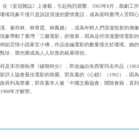
外》在《皇冠雜誌》上連載，引起熱烈迴響。1963年8月，戲劇
。瓊瑤現象不僅只是訴說浪漫的愛情童話，成為當時臺灣人苦悶
秦漢、秦祥林、林青霞、林鳳嬌），成為年輕人們浪漫投射的偶
瑤現象帶動了臺灣「三廳電影」的發展，因為這些浪漫愛情電影
例如言情小說家玄小佛，作品改編電影的數量僅次於瓊瑤。她的第
員甄珍、鄧光榮成為人人欣羨的銀幕情侶。
翰祥及宋存壽執導《破曉時分》，即改編自朱西甯同名作品（1963
得影評人協會最佳電影的殊榮。郭良蕙的《心鎖》（1962），
遭政府列為禁書，郭良蕙本人被「中國文藝協會」開除會籍，直到
988年才解禁。