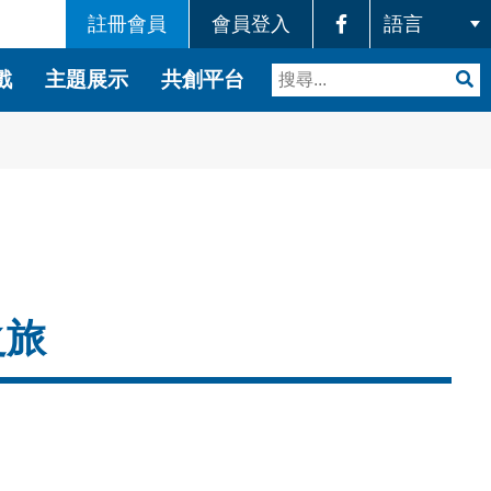
註冊會員
會員登入
品故事
展場地圖
交流討論
戲
主題展示
共創平台
之旅