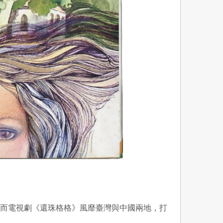
潮；而電視劇《還珠格格》風靡臺灣與中國兩地，打