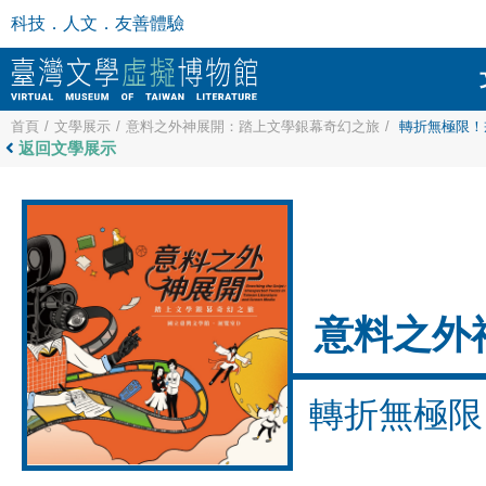
科技．人文．友善體驗
首頁
/
文學展示
/
意料之外神展開：踏上文學銀幕奇幻之旅
/
轉折無極限！戒
返回文學展示
意料之外
轉折無極限