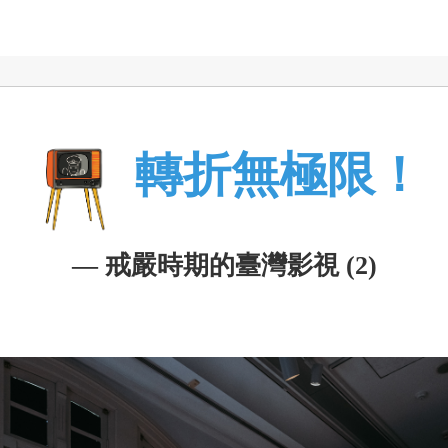
轉折無極限！
— 戒嚴時期的臺灣影視 (2)