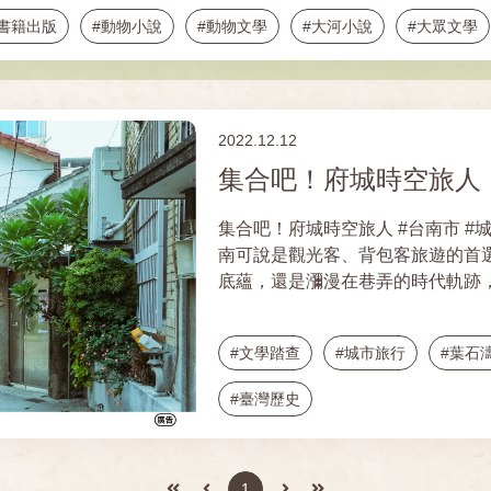
#書籍出版
#動物小說
#動物文學
#大河小說
#大眾文學
#美術
#藝術評論
#鄉土文學
#博物館
#紀錄片
#長篇小說
#海洋文學
#海洋國家
#臺灣文化
#原
2022.12.12
南
#臺灣八景
#臺灣歷史
集合吧！府城時空旅人
集合吧！府城時空旅人 #台南市 #城市散步 #飲食文化 #族群 #文史 放眼全臺，臺
南可說是觀光客、背包客旅遊的首
底蘊，還是瀰漫在巷弄的時代軌跡，皆是
百年的歲月裡，有來自不同時代背景的旅人造訪府城
家族、明清來臺當官的「宦遊文人
#文學踏查
#城市旅行
#葉石
都透過文字、詩詞，書寫下那個時刻的風景、
何而來府城呢？ 讓我們帶領你走訪百代旅人文學筆中的文學風景，看見屬於府城
#臺灣歷史
這塊土地的文學故事，感受最道地的臺南滋味！ 將透過
探訪 ： 👑 各代政權爭相盤據的府城寶地 🥢 解密臺灣第一條夜市的所在位置
👨‍🏫 穿梭彎曲巷弄，重返葉石濤筆下的臺南風景 行程
1