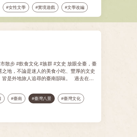
#女性文學
#實境遊戲
#文學改編
#葉石濤
#農村
#農村文學
住民文學
#鍾肇政
#賴和
#禁書
選之地，不論是迷人的美食小吃、豐厚的文史
外地旅人追尋的臺南韻味。 過去在數
， 從原是旅人卻留居的鄭氏
」、寧靖王朱術桂、到資深臺南居民葉石濤，
濤
#臺南
#臺灣八景
#臺灣文化
美食與心境。 這一回，你又是為
臺灣文學，帶領你一路
路線： 臺文館大門前→鄭