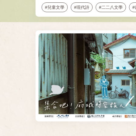
#兒童文學
#現代詩
#二二八文學
#新電影
#電影
#文學史
#文學活動
#農村日常
#鍾理和
#小說
#甘耀明
#龍瑛宗
#文學踏查
#城市旅行
#臺