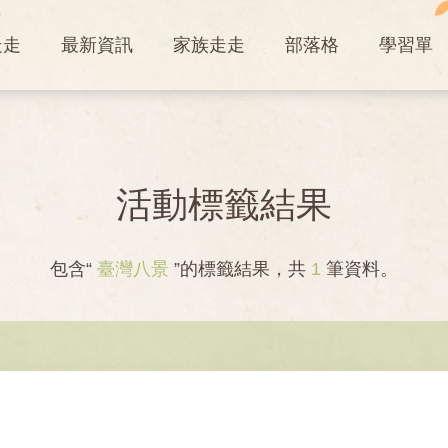
走走
最新資訊
家族走走
部落格
學習單
活動標籤結果
包含“
臺灣八景
”的標籤結果，共
1
筆資料。