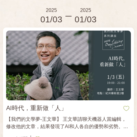
#藝術評論
#鄉土文學
#博物館
#紀錄片
2025
2025
01/03
01/03
#葉石濤
#農村
#農村文學
#農村日常
#鍾理和
#小說
#甘耀明
#長篇小說
#海洋文學
#海洋國家
#臺灣文化
#原住民文學
#鍾肇政
#賴和
#禁書
#龍瑛宗
#文學踏查
#城市旅行
#臺南
#臺灣八景
#臺灣歷史
AI時代，重新做「人」
【我們的文學夢-王文華】 王文華請聊天機器人當編輯，
修改他的文章，結果發現了AI和人各自的優勢和劣勢。進
一步引起了他思考：AI時代，創作會受到什麼影響？人會