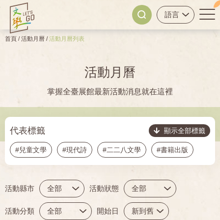
首頁
/
活動月曆
/
活動月曆列表
活動月曆
掌握全臺展館最新活動消息就在這裡
代表標籤
顯示全部標籤
#兒童文學
#現代詩
#二二八文學
#書籍出版
#動物小說
#動物文學
#大河小說
#大眾文學
活動縣市
活動狀態
#女性文學
#實境遊戲
#文學改編
#新電影
活動分類
開始日
#電影
#文學史
#文學活動
#美術