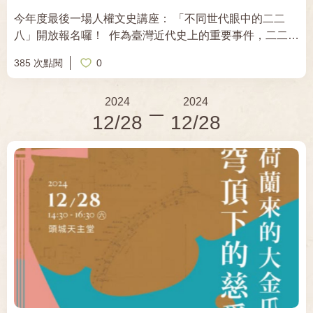
一九九〇年生，高雄內惟人，為澎湖移民後代，畢業於國
今年度最後一場人權文史講座： 「不同世代眼中的二二
立成功大學都市計劃研究所，現任打狗文史再興會社理
八」開放報名囉！ ​ 作為臺灣近代史上的重要事件，二二八
事。著有《識內惟：邊城時光讀本》、《藝之鑿鑿：木雕
不僅是一個歷史標記，更是理解我們自身文化與認同的關
國寶葉經義》、《建構繁榮城市的巧手：蕭佛助的建築物
385 次點閱
0
鍵~ 來聽聽 臺史博副研究員黃裕元老師，透過訪談與整
語》、《海埔十七番地：高雄大舞台戲院》等。 ✃┄┄✁┄┄
理，分享那些意料之中與意料之外的故事，一同探索不同
✃┄┄✁┄┄✃┄┄✁┄┄✃ 補助單位：教育部 主辦單位：高雄
2024
2024
世代對228的詮釋與感知~ ​►▸講座資訊◂◄ ✧講座名稱：
市立圖書館、高雄文學館 協辦單位：打狗文史再興會社
12/28
12/28
不同世代眼中的二二八 ✧地 點 ：王育德紀念館 ✧
時 間 ：2024年12月28日（六） 14:00-16:00 ✧講
師 ：黃裕元（國立臺灣歷史博物館副研究員） ✧報名人
數：25人