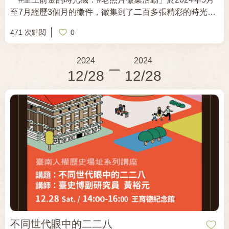
至7月經歷3個月的徵件，徵集到了二百多張精彩的時光故
事，非常感謝前金地區民眾們熱心參與，貢獻出家中的珍
471 次點閱
0
藏。 從這二百多張照片中，活動團隊精選出八十張，凝聚
成了《#河畔時光機：#老前金掠影》這本影像集。它是由
2024
2024
一個一個前金人細細堆疊出來的記憶，當然還無法完整地
12/28
12/28
呈現過往老前金的所有風貌，但每一張都具有標誌性的重
要意義。 此次座談會將再次邀請主導本次徵集活動的文史
顧問暨影像集的總編輯陳坤毅，和大家分享徵集過程中訪
歷程的點滴，並邀請提供照片的熱心前金人們，一起來暢
談，漫遊回溯他們眼裡及腦海中的故里印象。 也一同再次
誠摯邀請對前金區有特殊情感記憶，或有更多相關生活記
憶、老照片故事想分享的的朋友們，一起來共度踏溯記憶
的美好時光。 ✃┄┄✁┄┄✃┄┄✁┄┄✃┄┄✁┄┄✃ 講題︱《河
畔時光機：老前金掠影》新書發表分享座談 講師︱陳坤毅
（打狗文史再興會社理事暨本書總編輯） 時間︱2024年
12月29日（日） 10：00－12：00 地點︱高雄市李科永紀
念圖書館 B1多功能研習教室 報名︱
https://forms.gle/7R8nVkkndjvNkjDw7 講者簡介︱陳坤毅
不同世代眼中的二二八