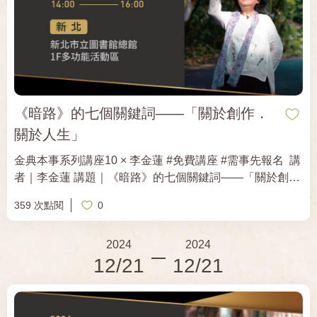
議題及文學有興趣者參加 柯旗化老師除身為政治受難者
外，同時更是一位文學創作者、教育家，將自身經歷與願
景寄情為優美的文字，也是將一生奉獻於英文教育、誨人
不倦的教師，柯旗化先生的一生，展現了生命的韌性與希
望予大眾。 柯旗化故居透過繪本導讀、講座分享、體驗桌
遊等不同主題活動，以多元視角，認識柯旗化老師與第一
出版社的在歷史上代表之重要意義。
《暗路》的七個關鍵詞——「關於創作．
關於人生」
金典本事系列講座10 × 李金蓮 #免費講座 #需事先報名 ​ 講
者｜李金蓮 講題｜《暗路》的七個關鍵詞——「關於創
作．關於人生」 時間｜2024.12. 22（日）14:00-16:00 地
359 次點閱
0
點｜新北市立圖書館總館B1多功能活動室（新北市板橋區
貴興路139號） ​ 關於講者 金甌女中畢業，曾任職環華出版
2024
2024
公司、時報出版公司、《中國時報》【開卷】。曾獲時報
12/21
12/21
文學獎、金鼎獎之出版報導獎、特別貢獻獎、文學類圖書
獎。出版短篇小說集《山音》、《暗路》、長篇小說《浮
水錄》，主編《我台北，我街道2》。 ​​ 關於講座 短篇小說
集《暗路》，以七個故事點出現代人的七種寂寥，有戀慕