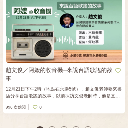
題所產生的斷裂與妥協作為主題，並常用詼諧、荒謬或諷
刺的風格進行書寫。 ​ 關於講座 黃璽Temu Suyan的《骨鯁
集》（Khu Ka Qaraw Qulih）是一本始於自我覺察，從居
住的城市中發現自身遺落的文明；接著前往部落察看生活
的現狀，在更接近祖先居住的場域，學習獨到的智慧。遵
守「祖先留下來的話」，延續泰雅的文化，最終成為「真
正的人」。他以有別於傳統華文詩的語言形式，探索原住
民與漢人的互動、幽微的歧視與偏見，其中有控訴，有無
奈，有接受，也有原住民文化熠熠生輝的片刻。 ​ 黃璽
Temu Suyan在受訪時曾說：「希望這本書能讓不管是什
趙文俊／阿嬤的收音機─來說台語歌謠的故
麼身分的讀者，都可以在某段文字裡被鯁到一下，或很多
事
下。」 ​ 12月21日，邀請大家一起來感受被「鯁」一下的
經驗。
12月21日下午2時（地點在永勝5號），趙文俊老師要來書
店分享台語歌謠的故事，以前採訪文俊老師時，他是直排
輪老師，現在他身兼數職，不但主持台語電台節目，還爬
996 次點閱
0
梳地方文史、推動青年志工導覽家鄉，這次他要結合音
樂，為大家帶來台語歌謠的故事，從歌曲開始，認識台語
之美還有時代的故事。（活動採免費入場，請填表單：