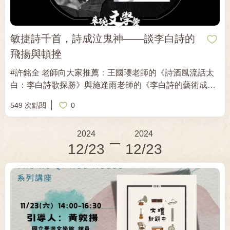
敏捷詩千首，詩成泣鬼神——談李白詩的
飛揚與頓挫
#許銘全 老師向大家推薦：王國瓔老師的《詩酒風流話太
白：李白詩歌探勝》與施逢雨老師的《李白詩的藝術成就
（修訂版）》。 《詩酒風流話太白：李白詩歌探勝》由
549 次點閱
0
「李白生平簡介」、「李白詩歌概覽」，及論述李白詩作
不同面向的10個章節構成。王國瓔老師用平易近人的筆
2024
2024
調，書寫客觀可信的李白生平，同時仔細分析李白的不同
12/23
12/23
詩作，為讀者說明李白詩歌的特色。 《李白詩的藝術成就
（修訂版）》由5章構成，第1、2章談李白的政治際遇與
求仙活動如何影響他的詩作；第3到5章則細論李白的詩歌
體裁與文學傳承。 讀完這兩本書，對於李白其人與其作品
的認識，一定會大大地提升！ 當然，參加「來碗文學餐」
講座，讓許銘全老師幫大家劃重點，就可以更快進入李白
的詩歌世界囉。 ｜時間｜ 「古典詩詞賞析」：樂府詩、陶