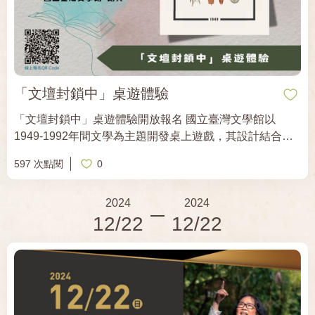
淵明、謝靈運、李白、杜甫、辛棄疾 2024年12月7日
（六）至2025年1月11日（六），14:00-16:00 ｜地點｜
紀州庵文學森林新館3樓人文講堂（台北市中正區同安街
107號） ｜報名費｜ ★單堂500元。 ★單系列有「古典詩
詞賞析」6堂、「戲曲小說導讀」6堂、「現代小說專題」
6堂，優惠價2400元，紀州庵舊學員優惠價2200元！ ★3
「文壇封鎖中」桌遊體驗
系列全報優惠價6000元！ ｜推薦文本｜ 王國瓔，《詩酒
「文壇封鎖中」桌遊體驗開放報名 國立臺灣文學館以
風流話太白：李白詩歌探勝》（聯經，2010年） 施逢雨，
1949-1992年間文學為主題開發桌上遊戲，其設計結合臺
《李白詩的藝術成就（修訂版）》（斑馬線，2016年）
灣文學史與卡牌，使玩家認識各個時期在文壇活躍的作家
597 次點閱
0
與作品，乃至被查禁的書刊。遊戲中「特殊事件」的設
計，可讓玩家對於白色恐怖時期的歷史背景，與其所帶來
2024
2024
的影響，有更深入的理解。 關於桌遊的更多介紹：
12/22
12/22
https://learn.nmtl.gov.tw/home/zh-tw/tablegames/92135
‐‐‐‐‐‐‐‐‐‐‐▾場▾次▾資▾訊▾‐‐‐‐‐‐‐‐‐‐‐‐‐‐ ❖ 場次：11/23(六) ❖ 活
動名稱：「文壇封鎖中」桌遊體驗 ❖ 時間：14:00-14:30
(柯旗化故居導覽) 14:30-17:00 ( 捌邸樓咖啡進行活動) ❖
引導人：黃敦揚 活動報名連結：
https://khm.org.tw/tw/event/detail/264 歡迎國中以上對人權