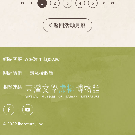
https://forms.gle/TGiqK4wegPwB4NYK6） 分享人：趙文
1
2
3
4
5
俊x六藝樂集 吉他/黃畇薽，豎笛/何玟葶 我們會唱台語歌，
但不一定了解其中的故事及語言之美，這次我們嘗試以台
語老歌為起點，認識時代的故事，也認識台語入歌的美
返回活動月曆
感。 講座由台語電台主持人趙文俊主講，現場搭配演出：
六藝樂集 吉他/黃畇薽，豎笛/何玟葶。 講座介紹的歌曲故
事包括：四月望雨（望春風、月夜愁、雨夜花、四季
紅）、心酸酸、漂浪之女、十八姑娘（番社姑娘）、青春
網站客服 twp@nmtl.gov.tw
悲喜曲、孤女的願望（花笠道中）、可憐的戀花再會吧
（十代の恋よさようなら ）、綠島之夜（島のブルー
關於我們
｜
隱私權政策
ス）、媽媽歌星（花街の母）等（隨機播放） 對台語及台
語歌有興趣的朋友，歡迎報名！ 時間：12月21日下午2時
相關連結
地點：永勝5號（屏東市永勝巷5號） 入場：免費入場
© 2022 literature, Inc.