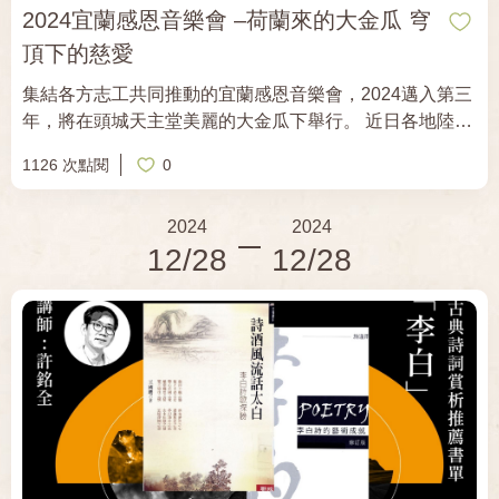
2024宜蘭感恩音樂會 –荷蘭來的大金瓜 穹
頂下的慈愛
集結各方志工共同推動的宜蘭感恩音樂會，2024邁入第三
年，將在頭城天主堂美麗的大金瓜下舉行。 近日各地陸續
亮起節慶感的燈飾，歲末將至，宜蘭的氣溫悄悄變冷了，
1126 次點閱
0
請務必添衣保暖，迎接下一個新年。 誠摯敬邀 期待您的到
來 「2024宜蘭感恩音樂會 –荷蘭來的大金瓜 穹頂下的慈
2024
2024
愛」 （邁入第三年，感謝主協辦單位、人員，義務參與及
12/28
12/28
付出） 一、時間：2024年12月28日（六）14：30 ~ 16：
30 二、地點：頭城天主堂 三、主辦：財團法人宜蘭社區
大學教育基金會、宜蘭社區大學、只會大提琴樂團、風雅
絲竹國樂團、燦景古建築研究工作室 四、協辦：頭城聖伯
多祿天主堂、天主教遣使會、天主教仁愛會聖若瑟修女
院、聖方濟安老院 五、演出：只會大提琴樂團、風雅絲竹
國樂團