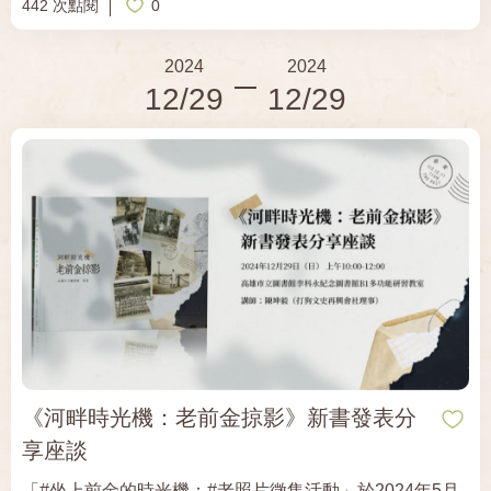
442 次點閱
0
產生什麼變化？這場演講，他將分享他思考的結果。帶領
大家一起，迎接AI、重新做「人」。 講題｜AI時代，重新
2024
2024
做「人」 時間｜2025年1月3日（五）1900-2100 主講｜
12/29
12/29
王文華 地點｜紀州庵文學森林新館2樓（台北市同安街107
號） 講者簡介 王文華 著有《蛋白質女孩》、《我單身的
最後一年》等小說，和《黏土愛積木：AI時代，人類如何
勝出》等商業類書籍。除了文學創作，他創辦「夢想學
校」和網路媒體《創新拿鐵》，把全球企業創新、創業的
案例，帶到華文世界。
《河畔時光機：老前金掠影》新書發表分
享座談
「#坐上前金的時光機：#老照片徵集活動」於2024年5月