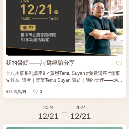
不得的失落、子女離家的冷清、垂老病苦的憂傷、理想未
竟的落寞、家庭關係的疏離、婚姻背後的孤獨、還有青春
情愛的萌芽與夭折。人世悲歡透過作者輕盈的筆觸真實上
演，時而悵惘，時而溫暖，令人回味再三。 ​ 李金蓮以舉重
若輕的筆觸，解剖小人物的生命切片，有縱深凝視，也有
溫柔低語，用溫柔敦厚的絮叨，為讀者揭示，每一位主
角，可能都是我們身邊的「某個人」，或者，就是我們自
己，背負著那些難以言說的祕密與傷口。 ​ 住在「土板」
（土城、板橋）地區，可能曾經和你在新北總圖擦肩而
我的骨鯁——詩寫經驗分享
過。 ​ 12月22日，冬日午後，來聽「在地作家」李金蓮解
金典本事系列講座9 × 黃璽Temu Suyan #免費講座 #需事
鎖《暗路》的七個關鍵詞。
先報名 ​ 講者｜黃璽Temu Suyan 講題｜我的骨鯁——詩寫
經驗分享 時間｜2024.12.21（六）14:00-16:00 地點｜臺
415 次點閱
0
中市立圖書館總館B1多功能活動室（臺中市北屯區豐樂路
二段158號） ​ 關於講者 臺中和平區新佳陽部落泰雅族／高
2024
2024
雄市那瑪夏區布農族。曾獲多屆原住民族文學獎獎項、臺
12/21
12/21
灣文學獎原住民漢語新詩獎。國小離開部落在都市長大，
就讀語言研究所時期因田調而有機會更探究自身族群文
化、語言與歷史。作品多以當代原住民族面對時下社會議