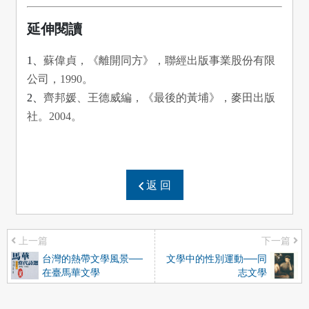
延伸閱讀
1、
蘇偉貞，《離開同方》，聯經出版事業股份有限
公司，1990。
2、
齊邦媛、王德威編，《最後的黃埔》，麥田出版
社。2004。
返 回
上一篇
下一篇
台灣的熱帶文學風景──
文學中的性別運動──同
在臺馬華文學
志文學