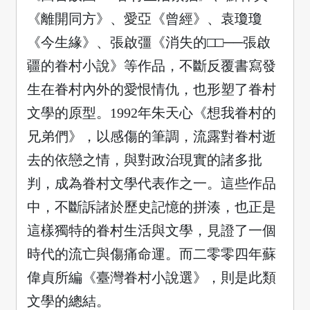
《離開同方》、愛亞《曾經》、袁瓊瓊
《今生緣》、張啟彊《消失的□□──張啟
疆的眷村小說》等作品，不斷反覆書寫發
生在眷村內外的愛恨情仇，也形塑了眷村
文學的原型。1992年朱天心《想我眷村的
兄弟們》，以感傷的筆調，流露對眷村逝
去的依戀之情，與對政治現實的諸多批
判，成為眷村文學代表作之一。
這些作品
中，不斷訴諸於歷史記憶的拼湊，也正是
這樣獨特的眷村生活與文學，見證了一個
時代的流亡與傷痛命運。而二零零四年蘇
偉貞所編《臺灣眷村小說選》，則是此類
文學的總結。