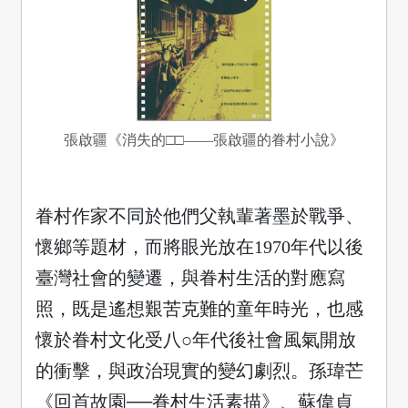
張啟疆《消失的□□——張啟疆的眷村小說》
眷村作家不同於他們父執輩著墨於戰爭、
懷鄉等題材，而將眼光放在1970年代以後
臺灣社會的變遷，與眷村生活的對應寫
照，既是遙想艱苦克難的童年時光，也感
懷於眷村文化受八○年代後社會風氣開放
的衝擊，與政治現實的變幻劇烈。孫瑋芒
《回首故園──眷村生活素描》、蘇偉貞