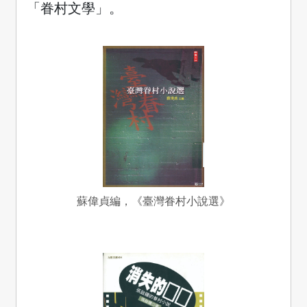
「眷村文學」。
蘇偉貞編，《臺灣眷村小說選》