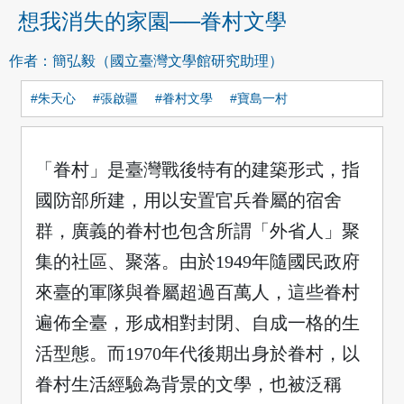
想我消失的家園──眷村文學
作者：
簡弘毅（國立臺灣文學館研究助理）
#朱天心
#張啟疆
#眷村文學
#寶島一村
「眷村」是臺灣戰後特有的建築形式，指
國防部所建，用以安置官兵眷屬的宿舍
群，廣義的眷村也包含所謂「外省人」聚
集的社區、聚落。由於1949年隨國民政府
來臺的軍隊與眷屬超過百萬人，這些眷村
遍佈全臺，形成相對封閉、自成一格的生
活型態。而1970年代後期出身於眷村，以
眷村生活經驗為背景的文學，也被泛稱