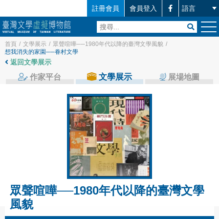
註冊會員
會員登入
首頁
/
文學展示
/
眾聲喧嘩──1980年代以降的臺灣文學風貌
/
想我消失的家園──眷村文學
返回文學展示
文學展示
作家平台
展場地圖
眾聲喧嘩──1980年代以降的臺灣文學
風貌