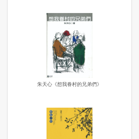
朱天心《想我眷村的兄弟們》