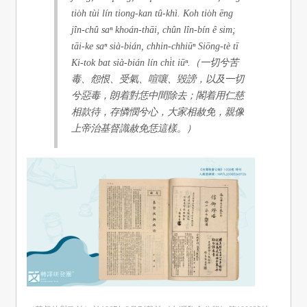
tio̍h tùi lín tiong-kan tû-khì. Koh tio̍h ēng
jîn-chû saⁿ khoán-thāi, chûn lîn-bín ê sim;
tāi-ke saⁿ sià-bián, chhin-chhiūⁿ Siōng-tè tī
Ki-tok bat sià-bián lín chi̍t iūⁿ.（一切兮苦
毒、怨恨、受氣、喧嚷、毀謗，以及一切
兮惡毒，朗着對恁中間除去；閣着用仁慈
相款待，存憐憫兮心，大家相赦免，親像
上帝治基督識赦免恁這樣。）