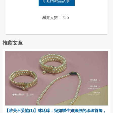
返回藏品故事
瀏覽人數：
755
推薦文章
【唯美不妥協(1)】林廷璋：宛如孿生姐妹般的珍珠首飾，