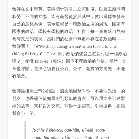
牧師在文中舉英、美兩國針對君主立憲制度、以及工廠老闆
和勞工不同的立場，皆有基督徒參與其中，做出選擇並發表
自己的意見為例，表示這就是一種政治立場的展現。國家有
國家的政治、學校有學校的政治，社會上每一個角落自然都
會有政治的表現，當我們的社會中無處不存在著政治時——
牧師問了一句“M̄-chhap chèng-tī ê siaⁿ sī teh tùi-hù tó chi̍t-
chióng ê chèng-tī ? ”（不插手政治的聲音是在對付哪一種政治
呢？）稍微 khau-sé（敲洗）那位不理政治的信徒。當然，文
章也呼籲，選擇必須要往公義、公平、老實的方向走，不能
有偏差。
牧師最後用上帝的話語，溫柔地回擊叫你「不要理政治」的
朋友，也呼籲信徒如果碰到類似的會友，可以用文中引述聖
經的故事，來和對方交流。寫得一派認真、引經據典，卻讓
我會心一笑。
​It-chhè ê khó͘-to̍k, oàn-hūn, siū-khì, soan-
jióng, húi-pòng, í-ki̍p it-chhè ê ok-to̍k, lóng