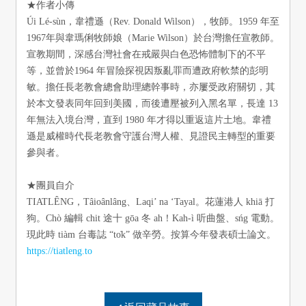
★作者小傳
Úi Lé-sùn，韋禮遜（Rev. Donald Wilson），牧師。1959 年至
1967年與韋瑪俐牧師娘（Marie Wilson）於台灣擔任宣教師。
宣教期間，深感台灣社會在戒嚴與白色恐怖體制下的不平
等，並曾於1964 年冒險探視因叛亂罪而遭政府軟禁的彭明
敏。擔任長老教會總會助理總幹事時，亦屢受政府關切，其
於本文發表同年回到美國，而後遭壓被列入黑名單，長達 13
年無法入境台灣，直到 1980 年才得以重返這片土地。韋禮
遜是威權時代長老教會守護台灣人權、見證民主轉型的重要
參與者。
★團員自介
TIATLÊNG，Tâioânlâng、Laqi’ na ‘Tayal。花蓮港人 khiā 打
狗。Chò 編輯 chit 途十 gōa 冬 ah！Kah-ì 听曲盤、sńg 電動。
現此時 tiàm 台毒誌 “to̍k” 做辛勞。按算今年發表碩士論文。
https://tiatleng.to