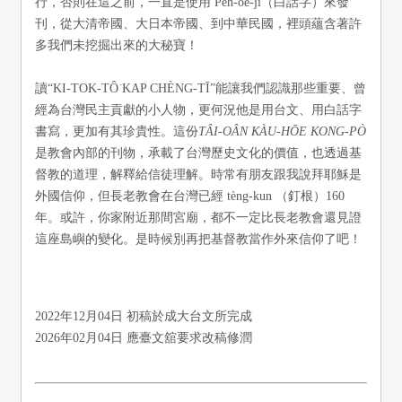
行，否則在這之前，一直是使用 Pe̍h-ōe-jī（白話字）來發
刊，從大清帝國、大日本帝國、到中華民國，裡頭蘊含著許
多我們未挖掘出來的大秘寶！
讀“KI-TOK-TÔ͘ KAP CHÈNG-TĪ”能讓我們認識那些重要、曾
經為台灣民主貢獻的小人物，更何況他是用台文、用白話字
書寫，更加有其珍貴性。這份
TÂI-OÂN KÀU-HŌE KONG-PÒ
是教會內部的刊物，承載了台灣歷史文化的價值，也透過基
督教的道理，解釋給信徒理解。時常有朋友跟我說拜耶穌是
外國信仰，但長老教會在台灣已經 tèng-kun （釘根）160
年。或許，你家附近那間宮廟，都不一定比長老教會還見證
這座島嶼的變化。是時候別再把基督教當作外來信仰了吧！
2022年12月04日 初稿於成大台文所完成
2026年02月04日 應臺文舘要求改稿修潤