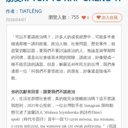
作者：
TIATLÊNG
瀏覽人數：
755
加入收藏
0
2026/04/07
「可以不要講政治嗎？」許多人的成長經歷中，可能多半會
碰過那種一講到政黨、政治人物、社會問題、歷史事件，就
趕緊切斷話題，要我們不要討論政治的人。無論是就學期間
的同儕，還是出社會後茶水間的閒聊，講政治，好像變成一
種不能言談的議題。但是，解嚴近40年民主的台灣，我們身
邊那一位「叫我們不要管政治」的朋友，好像還是陰魂不
散。
你的沉默有回音：誰要我們不談政治
人，生活在群體社會裡，真的能完全脫離政治嗎？這不禁讓
我想到，2021年公投前，一位台灣歌手在 Instagram 限時動
態引述了波蘭詩人 Wisława Szymborska 的詩作
Dzieci
epoki
（時代兮囝仔）其中一段“O czym mówisz, ma rezonans,
o czym milczysz, ma wzmowę tak czy owak polityczną. ”（你說