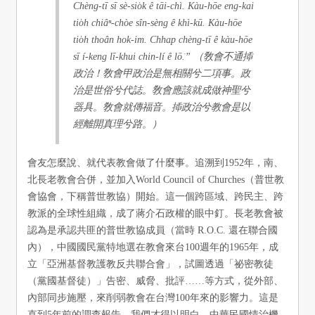
Chèng-tī sī sè-sio̍k ê tāi-chì. Kàu-hōe eng-kai
tio̍h chiâⁿ-chòe sîn-sèng ê khì-kū. Kàu-hōe
tio̍h thoân hok-im. Chhap chèng-tī ê kàu-hōe
sī í-keng lī-khui chin-lí ê lō͘.” （敎會不通揷
政治！敎會甲政治是無相關兮二項事。政
治是世俗兮代誌。敎會應該就成做神聖兮
器具。敎會就傳福音。揷政治兮教會是以
經離開真理兮路。）​
會友怎麼說、就代表教會做了什麼事。追溯到1952年，南、
北長老教會合併，並加入World Council of Churches（普世教
會協會，下稱普世教協）開始。這一個跨區域、跨民主、跨
教派的全球性組織，成了蔣介石政權的眼中釘。長老教會被
認為是承認共匪的普世教協成員（當時 R.O.C. 還在聯合國
內），中國國民黨特地選在教會來台100週年的1965年，成
立「亞洲基督教護教反共聯合會」，試圖透過「祕密教徒
（黨國基督徒）」告密、威脅、批評……等方式，從外部、
內部同步施壓，來削弱教會在台灣100年來的影響力。這是
直到5年前的調查報告，我們才得以明白，中華民國情治機