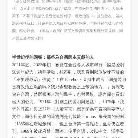
〈基督徒與政治〉於1967年2月刊載於《台灣敎會公報》第1000號特
刊。原文由韋禮遜牧師以白話字撰寫，在戒嚴體制的壓力下，大膽地
寫下「不插手政治的聲音是在對付哪一種政治呢？」提醒教友，若大
眾皆保持沉默，社會將陷入無政府狀態的危機，同時呼籲信徒心存憐
憫、關心社會。（藏品／台灣白話字文學資料蒐集整理計畫提供，圖
／國立臺灣文學館）
半世紀後的回響：那些為台灣民主貢獻的人
2021年底、2022年初，教會在全台各大城市舉行「國是聲明
50週年紀念」禮拜活動，想不到，我又看到那位陰魂不散的
「不要理政治」信徒了！在 Facebook 直播中留言「國是聲明
是有政治立場的嗎？我只希望教會是上帝的地方。」長老教
會在台灣，曾影響著台灣的民主，也對民族、語言保存貢獻
極大的心力。1971年〈對國是的聲明與建議〉、1975年〈我
們的呼籲〉與1977年〈人權宣言〉都是極為可貴的重要歷史
文件，而今日分享的這篇則是刊載於 Formosa 最長壽的報紙
（1885年在府城創刊）、也是台灣第一份報紙，至今仍在發
刊。1969年被政府禁止而終止使用台語，改以中文、漢字發