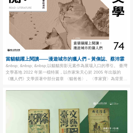
時間與努力才得到的。說起來，清國的 ...
當貓貓躍上閱讀――漫遊城市的獵人們－黃偉誌、蔡沛霖
&nbsp; &nbsp; &nbsp;以貓貓剪影元素作為展場入口的導引。 臺灣
文學基地 2022 年第一檔特展，以作家朱天心於 2005 年出版的
《獵人們》文學原著中部分篇章 〈貓爸爸〉、〈李家寶〉為背景，
由漫畫家阮光民手繪創作的《獵人們》漫畫，加上本館館藏的經典
汪喵文學藏品，邀大家走入貓狗的世界。 &nbsp; 文：黃偉誌、蔡
沛霖（臺文館）&nbsp; &nbsp;圖： ...