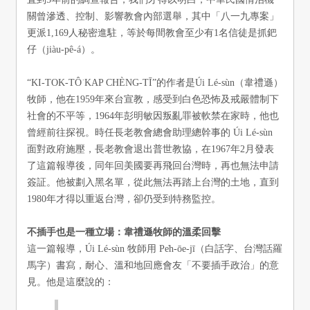
關曾滲透、控制、影響教會內部選舉，其中「八一九專案」
更派1,169人秘密進駐，等於每間教會至少有1名信徒是抓鈀
仔（jiàu-pê-á）。
“KI-TOK-TÔ͘ KAP CHÈNG-TĪ”的作者是Úi Lé-sùn（韋禮遜）
牧師，他在1959年來台宣教，感受到白色恐怖及戒嚴體制下
社會的不平等，1964年彭明敏因叛亂罪被軟禁在家時，他也
曾經前往探視。時任長老教會總會助理總幹事的 Úi Lé-sùn
面對政府施壓，長老教會退出普世教協，在1967年2月發表
了這篇報導後，同年回美國要再飛回台灣時，再也無法申請
簽証。他被劃入黑名單，從此無法再踏上台灣的土地，直到
1980年才得以重返台灣，卻仍受到特務監控。
不插手也是一種立場：韋禮遜牧師的溫柔回擊
這一篇報導，Úi Lé-sùn 牧師用 Pe̍h-ōe-jī（白話字、台灣話羅
馬字）書寫，耐心、溫和地回應會友「不要插手政治」的意
見。他是這麼說的：