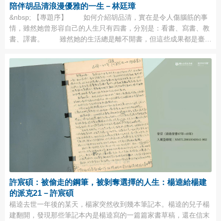
陪伴胡品清浪漫優雅的一生－林廷璋
&nbsp; 【專題序】 如何介紹胡品清，實在是令人傷腦筋的事
情，雖然她曾形容自己的人生只有四書，分別是：看書、寫書、教
書、譯書。 雖然她的生活總是離不開書，但這些成果都是臺法
文學交流的橋樑，像是臺灣第一本《小王子》，就是她翻譯的。
她也翻譯過《包法利夫人》等著名法國文學作品。她筆下的優
美譯文，不知道激勵多少文學青年？ 不僅如此，她對美也是毫
不 ...
許宸碩：被偷走的鋼筆，被剝奪選擇的人生：楊逵給楊建
的派克21－許宸碩
楊逵去世一年後的某天，楊家突然收到幾本筆記本。楊逵的兒子楊
建翻開，發現那些筆記本內是楊逵寫的一篇篇家書草稿，還在信末