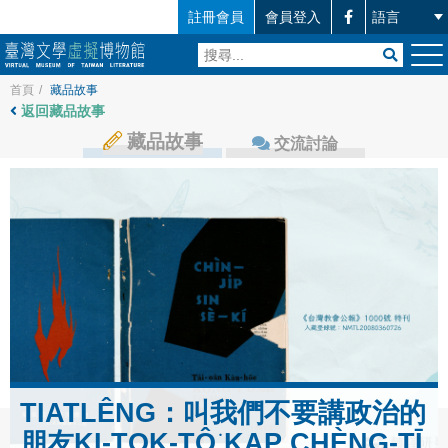
註冊會員
會員登入
首頁
/
藏品故事
返回藏品故事
藏品故事
交流討論
TIATLÊNG：叫我們不要講政治的
朋友KI-TOK-TÔ͘ KAP CHÈNG-TĪ