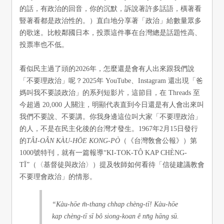
的話，有政治的回音，你的沉默，訴說著許多話語，橫著看
豎著看都是政治性的。）直白地分享著「政治」給數量眾多
的歌迷。比較鄰國日本，投票這件事在台灣總是話題性高、
投票率也不低。
看似民主過了頭的2026年，怎麼還是會有人出來跟我們說
「不要理政治」呢？2025年 YouTube、Instagram 還出現「爸
媽叫我不要談政治」的系列短影片，這節目，在 Threads 至
今超過 20,000 人關注，明顯代表直到今日還是有人會出來叫
我們不要說、不要講。你我身邊這位叫大家「不要理政治」
的人，不是在民主化後的台灣才發生。1967年2月15日發行
的
TÂI-OÂN KÀU-HŌE KONG-PÒ
（《台灣敎會公報》）第
1000號特刊，就有一篇報導“KI-TOK-TÔ͘ KAP CHÈNG-
TĪ”（〈基督徒與政治〉）提及牧師如何看待「信徒建議教會
不要理會政治」的情形。
“Kàu-hōe m̄-thang chhap chèng-tī! Kàu-hōe
kap chèng-tī sī bô siong-koan ê nn̄g hāng sū.