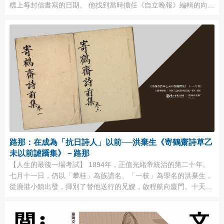
標上每封信書寫的日期。 他找到當時擔任《自立晚報》編輯的向
陽，討論要如何處理這些筆記本，很快便決定要發表在向陽主編的
《自立晚報》副刊。不過，這些家書中有許多名字或事件是外人不
知道的，所以楊建在整理這些文字的同時，也要替這些文字加註。
當他整理到民國四十七年十月十一日的信件 ...
路那：在成為「抗日詩人」以前──洪棄生《寄鶴齋詩草乙
未以前謔蹻集》－路那
【人生的最後一場考試】 1894年，正值光緒帝統治的第二十年。
七月十一日，仍以「攀桂」為族譜名、「一枝」為學名的洪棄生，
從鹿港小鎮出發，揮別了替他送行的兄嫂，啟程航向廈門。十天的
航程過後，他將再轉搭兵船到省城福州參加考試。 這條路線，他不
是第一次走。這已是他第四次到福州參加考試了。科考這條路，是
多麼的艱辛啊！即使是這個應試的舉人資格，也是他耗費了許久的