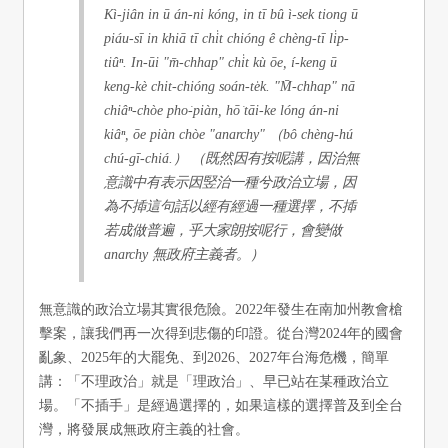
Kì-jiân in ū án-ni kóng, in tī bû ì-sek tiong ū
piáu-sī in khiā tī chi̍t chióng ê chèng-tī li̍p-
tiûⁿ. In-ūi "m̄-chhap" chi̍t kù ōe, í-keng ū
keng-kè chit-chióng soán-te̍k. "M̄-chhap" nā
chiâⁿ-chòe pho͘-piàn, hō͘ tāi-ke lóng án-ni
kiâⁿ, ōe piàn chòe "anarchy" （bô chèng-hú
chú-gī-chiá.） （既然因有按呢講，因治無
意識中有表示因竪治一種兮政治立場，因
為不揷這句話以經有經過一種選擇，不揷
若成做普遍，乎大家朗按呢行，會變做
anarchy 無政府主義者。）
無意識的政治立場其實很危險。2022年發生在南加州教會槍
擊案，讓我們再一次得到悲傷的印證。從台灣2024年的國會
亂象、2025年的大罷免、到2026、2027年台海危機，簡單
講：「不理政治」就是「理政治」、早已站在某種政治立
場。「不插手」是經過選擇的，如果這樣的選擇普及到全台
灣，將發展成無政府主義的社會。