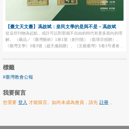
【臺文天文臺】馮啟斌：皇民文學的是與不是－馮啟斌
從這些刊物為起點，或許可以對那個不自由的時代有更多面向的理
解。 （藏品／《臺灣藝術》1卷1號（創刊號）（龍瑛宗捐贈）、
《臺灣文學》3卷3號（趙天儀捐贈）、《文藝臺灣》5卷3号通卷
27号〈1月号〉（龍瑛宗捐贈），圖／國立臺灣文學館） 【我們為
什麼挑選這個藏品】 臺灣戰後對所謂「皇民文學」的討論，經
常涉及指認、辨別戰爭時期發表的作品，是否為戰爭協力作品，並
標籤
據此進行批判，此類討論 ...
#臺灣教會公報
我要留言
您需要
登入
才能留言。如尚未成為會員，請先
註冊
。