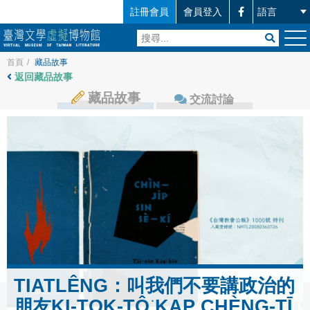
註冊會員
會員登入
首頁
/
藏品故事
返回藏品故事
藏品故事
交流討論
TIATLÊNG：叫我們不要講政治的
朋友KI-TOK-TÔ͘ KAP CHÈNG-TĪ