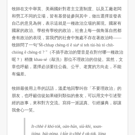
牧師在文中舉英、美兩國針對君主立憲制度、以及工廠老闆
和勞工不同的立場，皆有基督徒參與其中，做出選擇並發表
自己的意見為例，表示這就是一種政治立場的展現。國家有
國家的政治、學校有學校的政治，社會上每一個角落自然都
會有政治的表現，當我們的社會中無處不存在著政治時——
牧師問了一句“M̄-chhap chèng-tī ê siaⁿ sī teh tùi-hù tó chi̍t-
chióng ê chèng-tī ? ”（不插手政治的聲音是在對付哪一種政治
呢？）稍微 khau-sé（敲洗）那位不理政治的信徒。當然，文
章也呼籲，選擇必須要往公義、公平、老實的方向走，不能
有偏差。
牧師最後用上帝的話語，溫柔地回擊叫你「不要理政治」的
朋友，也呼籲信徒如果碰到類似的會友，可以用文中引述聖
經的故事，來和對方交流。寫得一派認真、引經據典，卻讓
我會心一笑。
​It-chhè ê khó͘-to̍k, oàn-hūn, siū-khì, soan-
jióng, húi-pòng, í-ki̍p it-chhè ê ok-to̍k, lóng