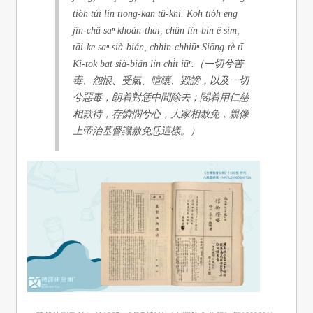
tio̍h tùi lín tiong-kan tû-khì. Koh tio̍h ēng
jîn-chû saⁿ khoán-thāi, chûn lîn-bín ê sim;
tāi-ke saⁿ sià-bián, chhin-chhiūⁿ Siōng-tè tī
Ki-tok bat sià-bián lín chi̍t iūⁿ.（一切兮苦
毒、怨恨、受氣、喧嚷、毀謗，以及一切
兮惡毒，朗着對恁中間除去；閣着用仁慈
相款待，存憐憫兮心，大家相赦免，親像
上帝治基督識赦免恁這樣。）