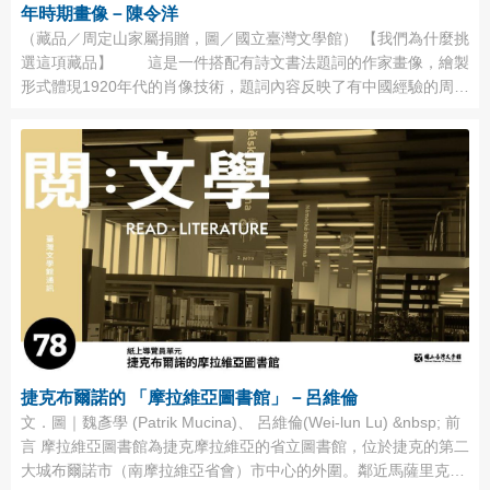
年時期畫像－陳令洋
（藏品／周定山家屬捐贈，圖／國立臺灣文學館） 【我們為什麼挑
選這項藏品】 這是一件搭配有詩文書法題詞的作家畫像，繪製
形式體現1920年代的肖像技術，題詞內容反映了有中國經驗的周定
山與東亞局勢的互動關係。受惠於此種形式，我們不僅可以看到作
家當年的相貌，更可以從中讀取到周定山當時所處的社會環境與生
命經驗。 （藏品／周定山家屬捐贈，圖／國立臺灣文學館） ...
捷克布爾諾的 「摩拉維亞圖書館」－呂維倫
文．圖｜魏彥學 (Patrik Mucina)、 呂維倫(Wei-lun Lu) &nbsp; 前
言 摩拉維亞圖書館為捷克摩拉維亞的省立圖書館，位於捷克的第二
大城布爾諾市（南摩拉維亞省會）市中心的外圍。鄰近馬薩里克大