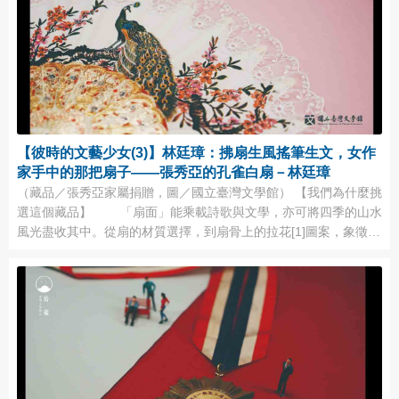
【彼時的文藝少女(3)】林廷璋：拂扇生風搖筆生文，女作
家手中的那把扇子——張秀亞的孔雀白扇－林廷璋
（藏品／張秀亞家屬捐贈，圖／國立臺灣文學館） 【我們為什麼挑
選這個藏品】 「扇面」能乘載詩歌與文學，亦可將四季的山水
風光盡收其中。從扇的材質選擇，到扇骨上的拉花[1]圖案，象徵著
扇子的擁有者們，在創作上不同的文風與美感意識；而製扇工藝的
背後所蘊藏的，更多是關於文化傳承與歷史更迭的展現。 胡宗智的
「木質手扇」（周仲勛(蕭白)捐贈）與艾雯的「扇」（艾雯捐贈）
（由左 ...