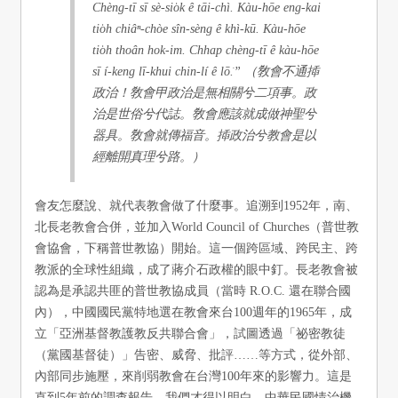
Chèng-tī sī sè-sio̍k ê tāi-chì. Kàu-hōe eng-kai
tio̍h chiâⁿ-chòe sîn-sèng ê khì-kū. Kàu-hōe
tio̍h thoân hok-im. Chhap chèng-tī ê kàu-hōe
sī í-keng lī-khui chin-lí ê lō͘.” （敎會不通揷
政治！敎會甲政治是無相關兮二項事。政
治是世俗兮代誌。敎會應該就成做神聖兮
器具。敎會就傳福音。揷政治兮教會是以
經離開真理兮路。）​
會友怎麼說、就代表教會做了什麼事。追溯到1952年，南、
北長老教會合併，並加入World Council of Churches（普世教
會協會，下稱普世教協）開始。這一個跨區域、跨民主、跨
教派的全球性組織，成了蔣介石政權的眼中釘。長老教會被
認為是承認共匪的普世教協成員（當時 R.O.C. 還在聯合國
內），中國國民黨特地選在教會來台100週年的1965年，成
立「亞洲基督教護教反共聯合會」，試圖透過「祕密教徒
（黨國基督徒）」告密、威脅、批評……等方式，從外部、
內部同步施壓，來削弱教會在台灣100年來的影響力。這是
直到5年前的調查報告，我們才得以明白，中華民國情治機