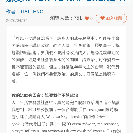
作者：
TIATLÊNG
瀏覽人數：
751
加入收藏
0
2026/04/07
「可以不要講政治嗎？」許多人的成長經歷中，可能多半會
碰過那種一講到政黨、政治人物、社會問題、歷史事件，就
趕緊切斷話題，要我們不要討論政治的人。無論是就學期間
的同儕，還是出社會後茶水間的閒聊，講政治，好像變成一
種不能言談的議題。但是，解嚴近40年民主的台灣，我們身
邊那一位「叫我們不要管政治」的朋友，好像還是陰魂不
散。
你的沉默有回音：誰要我們不談政治
人，生活在群體社會裡，真的能完全脫離政治嗎？這不禁讓
我想到，2021年公投前，一位台灣歌手在 Instagram 限時動
態引述了波蘭詩人 Wisława Szymborska 的詩作
Dzieci
epoki
（時代兮囝仔）其中一段“O czym mówisz, ma rezonans,
o czym milczysz, ma wzmowę tak czy owak polityczną. ”（你說