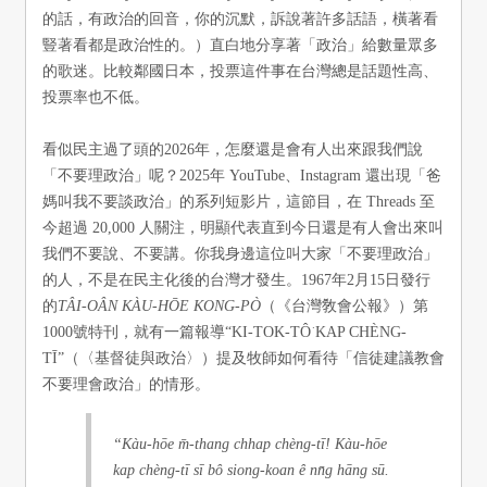
的話，有政治的回音，你的沉默，訴說著許多話語，橫著看
豎著看都是政治性的。）直白地分享著「政治」給數量眾多
的歌迷。比較鄰國日本，投票這件事在台灣總是話題性高、
投票率也不低。
看似民主過了頭的2026年，怎麼還是會有人出來跟我們說
「不要理政治」呢？2025年 YouTube、Instagram 還出現「爸
媽叫我不要談政治」的系列短影片，這節目，在 Threads 至
今超過 20,000 人關注，明顯代表直到今日還是有人會出來叫
我們不要說、不要講。你我身邊這位叫大家「不要理政治」
的人，不是在民主化後的台灣才發生。1967年2月15日發行
的
TÂI-OÂN KÀU-HŌE KONG-PÒ
（《台灣敎會公報》）第
1000號特刊，就有一篇報導“KI-TOK-TÔ͘ KAP CHÈNG-
TĪ”（〈基督徒與政治〉）提及牧師如何看待「信徒建議教會
不要理會政治」的情形。
“Kàu-hōe m̄-thang chhap chèng-tī! Kàu-hōe
kap chèng-tī sī bô siong-koan ê nn̄g hāng sū.