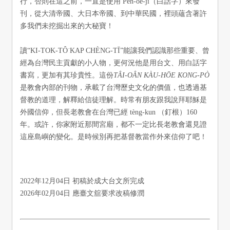
行，否則在這之前，一直是使用 Pe̍h-ōe-jī（白話字）來發
刊，從大清帝國、大日本帝國、到中華民國，裡頭蘊含著許
多我們未挖掘出來的大秘寶！
讀“KI-TOK-TÔ͘ KAP CHÈNG-TĪ”能讓我們認識那些重要、曾
經為台灣民主貢獻的小人物，更何況他是用台文、用白話字
書寫，更加有其珍貴性。這份
TÂI-OÂN KÀU-HŌE KONG-PÒ
是教會內部的刊物，承載了台灣歷史文化的價值，也透過基
督教的道理，解釋給信徒理解。時常有朋友跟我說拜耶穌是
外國信仰，但長老教會在台灣已經 tèng-kun （釘根）160
年。或許，你家附近那間宮廟，都不一定比長老教會還見證
這座島嶼的變化。是時候別再把基督教當作外來信仰了吧！
2022年12月04日 初稿於成大台文所完成
2026年02月04日 應臺文舘要求改稿修潤