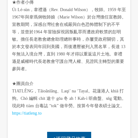
★作者小傳
Úi Lé-sùn，韋禮遜（Rev. Donald Wilson），牧師。1959 年至
1967年與韋瑪俐牧師娘（Marie Wilson）於台灣擔任宣教師。
宣教期間，深感台灣社會在戒嚴與白色恐怖體制下的不平
等，並曾於1964 年冒險探視因叛亂罪而遭政府軟禁的彭明
敏。擔任長老教會總會助理總幹事時，亦屢受政府關切，其
於本文發表同年回到美國，而後遭壓被列入黑名單，長達 13
年無法入境台灣，直到 1980 年才得以重返這片土地。韋禮
遜是威權時代長老教會守護台灣人權、見證民主轉型的重要
參與者。
★團員自介
TIATLÊNG，Tâioânlâng、Laqi’ na ‘Tayal。花蓮港人 khiā 打
狗。Chò 編輯 chit 途十 gōa 冬 ah！Kah-ì 听曲盤、sńg 電動。
現此時 tiàm 台毒誌 “to̍k” 做辛勞。按算今年發表碩士論文。
https://tiatleng.to