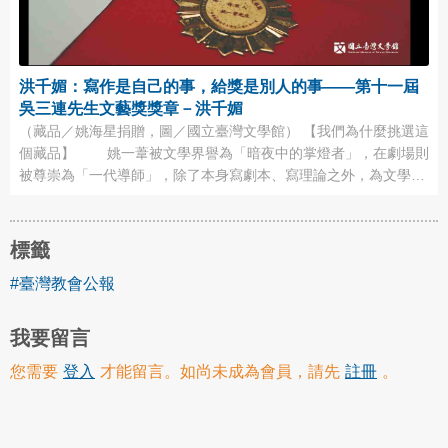
洪千媚：寫作是自己的事，給獎是別人的事——第十一屆
吳三連先生文藝獎獎章－洪千媚
（藏品／姚海星捐贈，圖／國立臺灣文學館） 【我們為什麼挑選這
個藏品】 姚一葦被文學界譽為「暗夜中的掌燈者」，在劇場則
被尊崇為「一代導師」，除了本身寫劇本、寫理論之外，為文學與
戲劇作育英才、提攜後進不遺餘力，這樣一位大咖，低調行事，默
默的寫作，默默的做事，就連得獎，也鮮少張揚。可是得獎通常是
讓人開心的事，當得獎者的反應不如預期──過度激動或不激動，
標籤
總讓人好奇背後的原因。而沒有 ...
#臺灣教會公報
我要留言
您需要
登入
才能留言。如尚未成為會員，請先
註冊
。