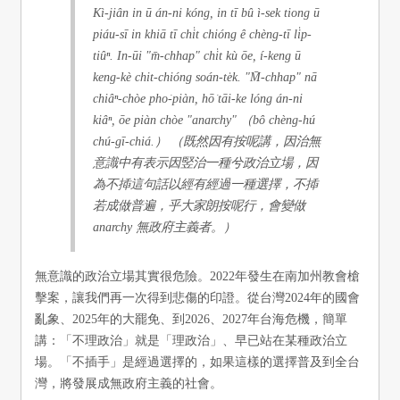
Kì-jiân in ū án-ni kóng, in tī bû ì-sek tiong ū
piáu-sī in khiā tī chi̍t chióng ê chèng-tī li̍p-
tiûⁿ. In-ūi "m̄-chhap" chi̍t kù ōe, í-keng ū
keng-kè chit-chióng soán-te̍k. "M̄-chhap" nā
chiâⁿ-chòe pho͘-piàn, hō͘ tāi-ke lóng án-ni
kiâⁿ, ōe piàn chòe "anarchy" （bô chèng-hú
chú-gī-chiá.） （既然因有按呢講，因治無
意識中有表示因竪治一種兮政治立場，因
為不揷這句話以經有經過一種選擇，不揷
若成做普遍，乎大家朗按呢行，會變做
anarchy 無政府主義者。）
無意識的政治立場其實很危險。2022年發生在南加州教會槍
擊案，讓我們再一次得到悲傷的印證。從台灣2024年的國會
亂象、2025年的大罷免、到2026、2027年台海危機，簡單
講：「不理政治」就是「理政治」、早已站在某種政治立
場。「不插手」是經過選擇的，如果這樣的選擇普及到全台
灣，將發展成無政府主義的社會。