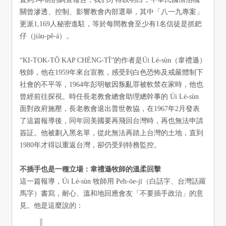
關曾滲透、控制、影響教會內部選舉，其中「八一九專案」
更派1,169人秘密進駐，等於每間教會至少有1名信徒是抓鈀
仔（jiàu-pê-á）。
“KI-TOK-TÔ͘ KAP CHÈNG-TĪ”的作者是Úi Lé-sùn（韋禮遜）
牧師，他在1959年來台宣教，感受到白色恐怖及戒嚴體制下
社會的不平等，1964年彭明敏因叛亂罪被軟禁在家時，他也
曾經前往探視。時任長老教會總會助理總幹事的 Úi Lé-sùn
面對政府施壓，長老教會退出普世教協，在1967年2月發表
了這篇報導後，同年回美國要再飛回台灣時，再也無法申請
簽証。他被劃入黑名單，從此無法再踏上台灣的土地，直到
1980年才得以重返台灣，卻仍受到特務監控。
不插手也是一種立場：韋禮遜牧師的溫柔回擊
這一篇報導，Úi Lé-sùn 牧師用 Pe̍h-ōe-jī（白話字、台灣話羅
馬字）書寫，耐心、溫和地回應會友「不要插手政治」的意
見。他是這麼說的：