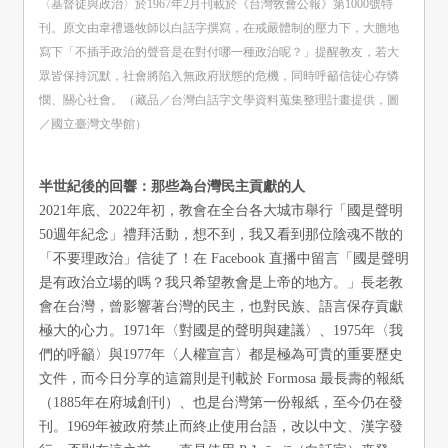
〈基督徒與政治〉於1967年2月刊載於《台灣敎會公報》第1000號特
刊。原文由韋禮遜牧師以白話字撰寫，在戒嚴體制的壓力下，大膽地
寫下「不插手政治的聲音是在對付哪一種政治呢？」提醒教友，若大
眾皆保持沉默，社會將陷入無政府狀態的危機，同時呼籲信徒心存憐
憫、關心社會。（藏品／台灣白話字文學資料蒐集整理計畫提供，圖
／國立臺灣文學館）
半世紀後的回響：那些為台灣民主貢獻的人
2021年底、2022年初，教會在全台各大城市舉行「國是聲明
50週年紀念」禮拜活動，想不到，我又看到那位陰魂不散的
「不要理政治」信徒了！在 Facebook 直播中留言「國是聲明
是有政治立場的嗎？我只希望教會是上帝的地方。」長老教
會在台灣，曾影響著台灣的民主，也對民族、語言保存貢獻
極大的心力。1971年〈對國是的聲明與建議〉、1975年〈我
們的呼籲〉與1977年〈人權宣言〉都是極為可貴的重要歷史
文件，而今日分享的這篇則是刊載於 Formosa 最長壽的報紙
（1885年在府城創刊）、也是台灣第一份報紙，至今仍在發
刊。1969年被政府禁止而終止使用台語，改以中文、漢字發