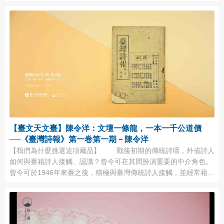
學（Masarykova Univerzita/Masaryk University）的法律學院、布
爾諾科技大學(Vysok&eacute; učen&iacute; ...
【臺文天文臺】陳令洋：文壇一條龍，一本一千公道價
──《臺灣詩報》第一卷第一期－陳令洋
【我們為什麼挑選這項藏品】 戰後初期的傳統詩壇，外省詩人
如何與臺籍詩人接觸、認識？曾今可在其間扮演重要的中介角色。
曾今可於1946年來臺之後，積極與臺灣傳統詩人接觸，並經常藉由
主編書刊的機會徵集、推介臺籍詩人，挽合不同省籍背景詩人的作
品。《臺灣詩報》原附屬於其所主編的《建國月刊》，1949年初，
終於成為獨立的詩刊，顯示臺籍與外省籍詩人間的交流已達一定程
度。不過，其所編纂的刊物與文學活動有 ...